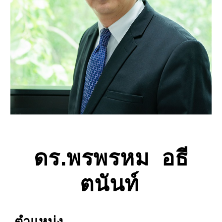
ดร.พรพรหม อธี
ตนันท์
ตำแหน่ง