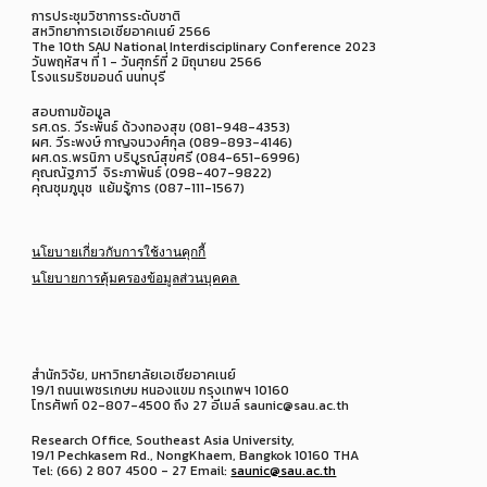
การประชุมวิชาการระดับชาติ
สหวิทยาการเอเชียอาคเนย์ 2566
The 10th SAU National Interdisciplinary Conference 2023
วันพฤหัสฯ ที่ 1 - วันศุกร์ที่ 2 มิถุนายน 2566
โรงแรมริชมอนด์ นนทบุรี
สอบถามข้อมูล
รศ.ดร. วีระพันธ์ ด้วงทองสุข (081-948-4353)
ผศ. วีระพงษ์ กาญจนวงศ์กุล (089-893-4146)
ผศ.ดร.พรนิภา บริบูรณ์สุขศรี (084-651-6996)
คุณณัฐภาวี จิระภาพันธ์ (098-407-9822)
คุณชุมภูนุช แย้มรู้การ (087-111-1567)
นโยบายเกี่ยวกับการใช้งานคุกกี้
นโยบายการคุ้มครองข้อมูลส่วนบุคคล
สำนักวิจัย, มหาวิทยาลัยเอเชียอาคเนย์
19/1 ถนนเพชรเกษม หนองแขม กรุงเทพฯ 10160
โทรศัพท์ 02-807-4500 ถึง 27 อีเมล์ saunic@sau.ac.th
Research Office, Southeast Asia University,
19/1 Pechkasem Rd., NongKhaem, Bangkok 10160 THA
Tel: (66) 2 807 4500 - 27 Email:
saunic@sau.ac.th