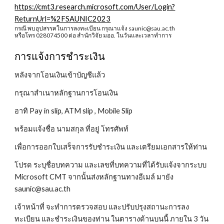
https://cmt3.research.microsoft.com/User/Login?
ReturnUrl=%2FSAUNIC2023
กรณี พบอุปสรรคในการลงทะเบียน กรุณาแจ้ง saunic@sau.ac.th
หรือโทร 028074500 ต่อ สำนักวิจัย มออ. ในวันและเวลาทำการ
การแจ้งการชำระเงิน
หลังจากโอนเงินเข้าบัญชีแล้ว
กรุณาสำเนาหลักฐานการโอนเงิน
อาทิ Pay in slip, ATM slip , Mobile Slip
พร้อมแจ้งชื่อ นามสกุล ที่อยู่ โทรศัพท์
เพื่อการออกใบเสร็จการรับชำระเงิน และเตรียมเอกสารให้ท่าน
โปรด ระบุชื่อบทความ และเลขที่บทความที่ได้รับแจ้งจากระบบ
Microsoft CMT
จากนั้นส่งหลักฐานทางอีเมล์ มายัง
saunic@sau.ac.th
เจ้าหน้าที่ จะทำการตรวจสอบ และปรับปรุงสถานะการลง
ทะเบียน และชำระเงินของท่าน ในตารางด้านบนนี้ ภายใน 3 วัน