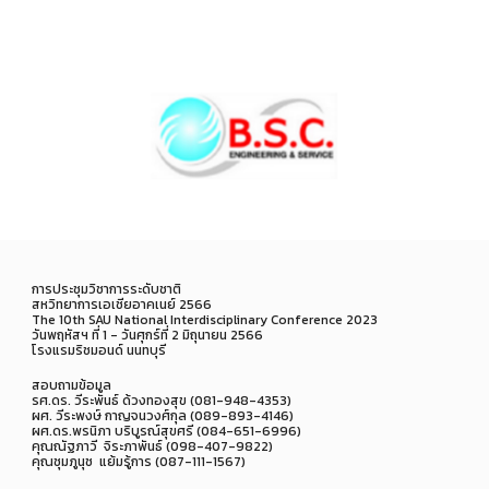
การประชุมวิชาการระดับชาติ
สหวิทยาการเอเชียอาคเนย์ 2566
The 10th SAU National Interdisciplinary Conference 2023
วันพฤหัสฯ ที่ 1 - วันศุกร์ที่ 2 มิถุนายน 2566
โรงแรมริชมอนด์ นนทบุรี
สอบถามข้อมูล
รศ.ดร. วีระพันธ์ ด้วงทองสุข (081-948-4353)
ผศ. วีระพงษ์ กาญจนวงศ์กุล (089-893-4146)
ผศ.ดร.พรนิภา บริบูรณ์สุขศรี (084-651-6996)
คุณณัฐภาวี จิระภาพันธ์ (098-407-9822)
คุณชุมภูนุช แย้มรู้การ (087-111-1567)