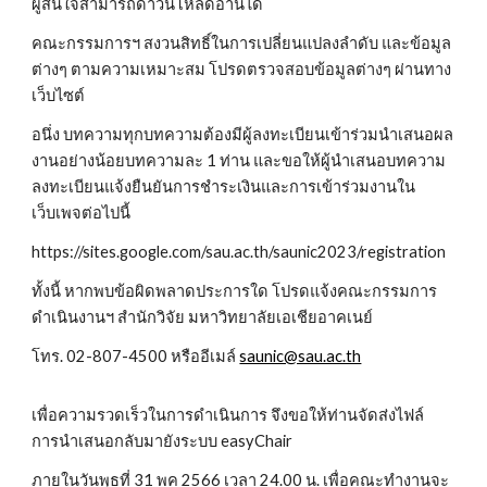
ผู้สนใจสามารถดาวน์โหลดอ่านได้
คณะกรรมการฯ สงวนสิทธิ์ในการเปลี่ยนแปลงลำดับ และข้อมูล
ต่างๆ ตามความเหมาะสม โปรดตรวจสอบข้อมูลต่างๆ ผ่านทาง
เว็บไซต์
อนึ่ง บทความทุกบทความต้องมีผู้ลงทะเบียนเข้าร่วมนำเสนอผล
งานอย่างน้อยบทความละ 1 ท่าน และขอให้ผู้นำเสนอบทความ
ลงทะเบียนแจ้งยืนยันการชำระเงินและการเข้าร่วมงานใน
เว็บเพจต่อไปนี้
https://sites.google.com/sau.ac.th/saunic2023/registration
ทั้งนี้ หากพบข้อผิดพลาดประการใด โปรดแจ้งคณะกรรมการ
ดำเนินงานฯ สำนักวิจัย มหาวิทยาลัยเอเชียอาคเนย์
โทร. 02-807-4500 หรืออีเมล์
saunic@sau.ac.th
เพื่อความรวดเร็วในการดำเนินการ จึงขอให้ท่านจัดส่งไฟล์
การนำเสนอกลับมายังระบบ easyChair
ภายในวันพุธที่ 31 พค 2566 เวลา 24.00 น. เพื่อคณะทำงานจะ